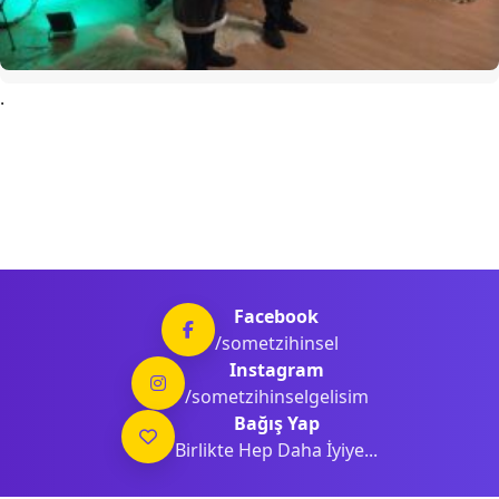
.
Facebook
/sometzihinsel
Instagram
/sometzihinselgelisim
Bağış Yap
Birlikte Hep Daha İyiye...