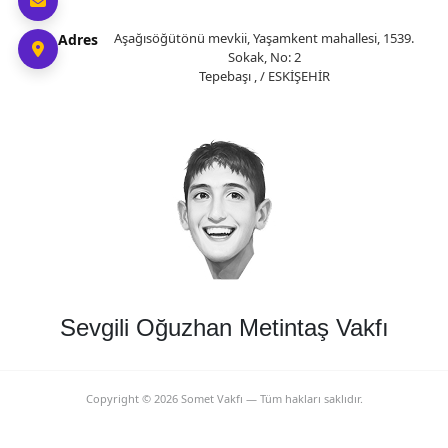
Aşağısöğütönü mevkii, Yaşamkent mahallesi, 1539.
Adres
Sokak, No: 2
Tepebaşı , / ESKİŞEHİR
Sevgili Oğuzhan Metintaş Vakfı
Copyright ©
2026
Somet Vakfı — Tüm hakları saklıdır.