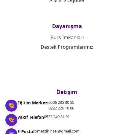
Ailelere Öğütler
Dayanışma
Burs İmkanları
Destek Programlarımız
İletişim
0506 235 30 55
Eğitim Merkezi
0222 226 10 06
0533 249 81 91
Vakıf Telefon
sometzihinsel@gmail.com
E-Posta