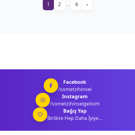
1
2
...
6
›
Facebook
/sometzihinsel
Instagram
/sometzihinselgelisim
Bağış Yap
Birlikte Hep Daha İyiye...