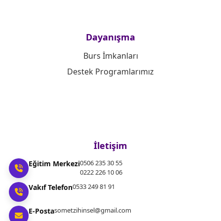
Dayanışma
Burs İmkanları
Destek Programlarımız
İletişim
0506 235 30 55
Eğitim Merkezi
0222 226 10 06
0533 249 81 91
Vakıf Telefon
sometzihinsel@gmail.com
E-Posta